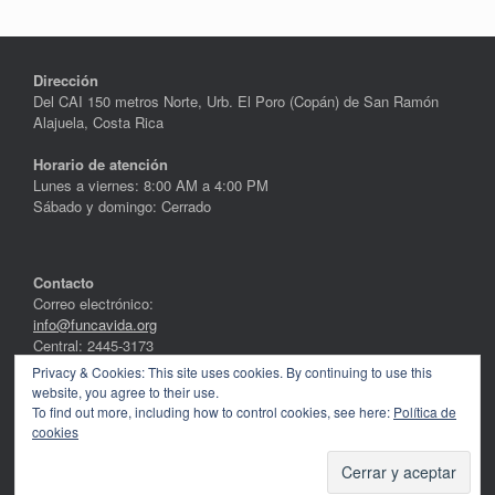
Dirección
Del CAI 150 metros Norte, Urb. El Poro (Copán) de San Ramón
Alajuela, Costa Rica
Horario de atención
Lunes a viernes: 8:00 AM a 4:00 PM
Sábado y domingo: Cerrado
Contacto
Correo electrónico:
info@funcavida.org
Central: 2445-3173
Privacy & Cookies: This site uses cookies. By continuing to use this
Redes sociales
website, you agree to their use.
To find out more, including how to control cookies, see here:
Política de
cookies
Funcavida 2026