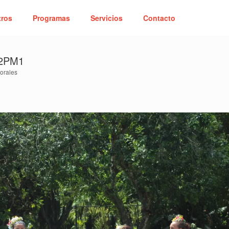
tros
Programas
Servicios
Contacto
02PM1
orales