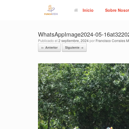
Saltar
al
Inicio
Sobre Noso
contenido
WhatsAppImage2024-05-16at322
Publicado el
2 septiembre, 2024
por
Francisco Corrales M
← Anterior
Siguiente →